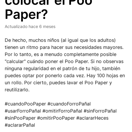
colocar el Poo
Paper?
Actualizado
hace 6 meses
De hecho, muchos niños (al igual que los adultos)
tienen un ritmo para hacer sus necesidades mayores.
Por lo tanto, es a menudo completamente posible
"calcular" cuándo poner el Poo Paper. Si no observas
ninguna regularidad en el patrón de tu hijo, también
puedes optar por ponerlo cada vez. Hay 100 hojas en
un rollo. Por cierto, puedes lavar el Poo Paper y
reutilizarlo.
#cuandoPooPaper #cuandoForroPañal
#usarForroPañal #omitirForroPañal #sinForroPañal
#sinPooPaper #omitirPooPaper #aclararHeces
#aclararPañal