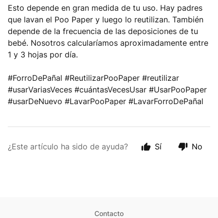
Esto depende en gran medida de tu uso. Hay padres
que lavan el Poo Paper y luego lo reutilizan. También
depende de la frecuencia de las deposiciones de tu
bebé. Nosotros calcularíamos aproximadamente entre
1 y 3 hojas por día.
#ForroDePañal #ReutilizarPooPaper #reutilizar
#usarVariasVeces #cuántasVecesUsar #UsarPooPaper
#usarDeNuevo #LavarPooPaper #LavarForroDePañal
¿Este artículo ha sido de ayuda?
Sí
No
Contacto