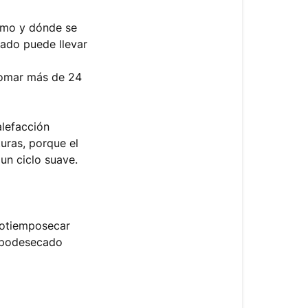
ómo y dónde se
ecado puede llevar
tomar más de 24
alefacción
uras, porque el
 un ciclo suave.
totiemposecar
mpodesecado