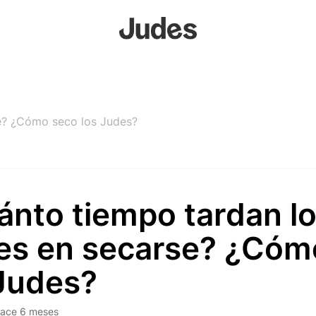
e? ¿Cómo seco los Judes?
ánto tiempo tardan l
es en secarse? ¿Cóm
 Judes?
ace 6 meses