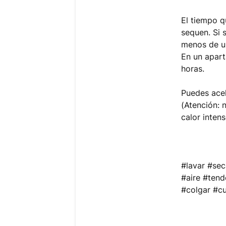
El tiempo 
sequen. Si s
menos de u
En un apart
horas.
Puedes acel
(Atención: 
calor inten
#lavar #se
#aire #ten
#colgar #c