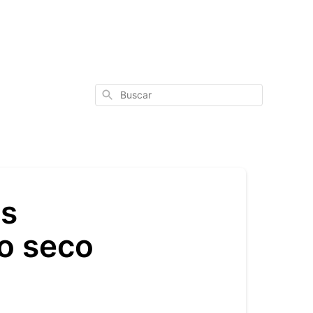
Buscar
os
o seco