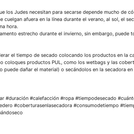
que los Judes necesitan para secarse depende mucho de c
e cuelgan afuera en la línea durante el verano, al sol, el s
na hora.
amento estrecho durante el invierno, sin embargo, puede 
erar el tiempo de secado colocando los productos en la c
no coloques productos PUL, como los wetbags y las cobert
so puede dañar el material) o secándolos en la secadora en
car #duración #calefacción #ropa #tiempodesecado #cuán
dedero #coberturasenlasecadora #consumodetiempo #tie
uándoseco