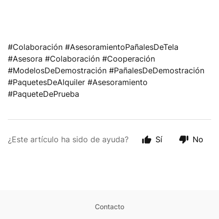
#Colaboración #AsesoramientoPañalesDeTela
#Asesora #Colaboración #Cooperación
#ModelosDeDemostración #PañalesDeDemostración
#PaquetesDeAlquiler #Asesoramiento
#PaqueteDePrueba
¿Este artículo ha sido de ayuda?
Sí
No
Contacto