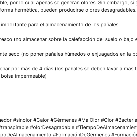
able, por lo cual apenas se generan olores. Sin embargo, si 
forma hermética, pueden producirse olores desagradables.
importante para el almacenamiento de los pañales:
fresco (no almacenar sobre la calefacción del suelo o bajo e
ente seco (no poner pañales húmedos o enjuagados en la b
enar por más de 4 días (los pañales se deben lavar a más 
a bolsa impermeable)
edor #sinolor #Calor #Gérmenes #MalOlor #Olor #Bacteri
transpirable #olorDesagradable #TiempoDeAlmacenamien
mpoDeAlmacenamiento #FormaciónDeGérmenes #Formaci