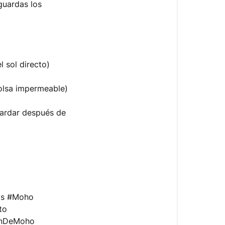
guardas los
l sol directo)
olsa impermeable)
tardar después de
as #Moho
to
ónDeMoho