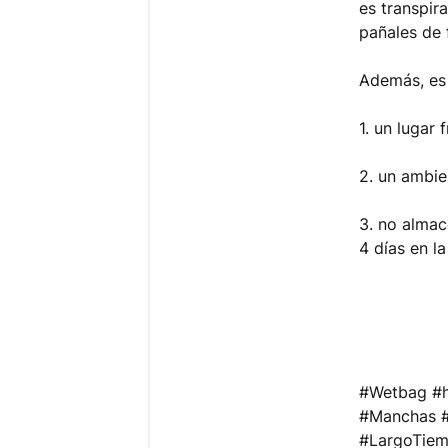
es transpir
pañales de 
Además, es 
1. un lugar 
2. un ambi
3. no almac
4 días en l
#Wetbag #h
#Manchas #
#LargoTie