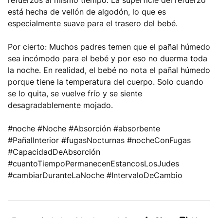
refuerzos al mismo tiempo. La superficie del refuerzo
está hecha de vellón de algodón, lo que es
especialmente suave para el trasero del bebé.
Por cierto: Muchos padres temen que el pañal húmedo
sea incómodo para el bebé y por eso no duerma toda
la noche. En realidad, el bebé no nota el pañal húmedo
porque tiene la temperatura del cuerpo. Solo cuando
se lo quita, se vuelve frío y se siente
desagradablemente mojado.
#noche #Noche #Absorción #absorbente
#PañalInterior #fugasNocturnas #nocheConFugas
#CapacidadDeAbsorción
#cuantoTiempoPermanecenEstancosLosJudes
#cambiarDuranteLaNoche #IntervaloDeCambio