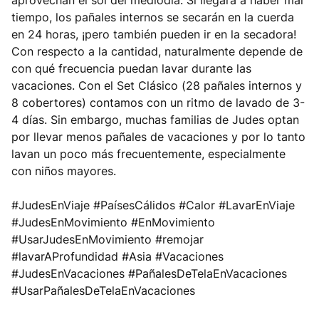
aprovechan el sol del mediodía. Si llegara a haber mal
tiempo, los pañales internos se secarán en la cuerda
en 24 horas, ¡pero también pueden ir en la secadora!
Con respecto a la cantidad, naturalmente depende de
con qué frecuencia puedan lavar durante las
vacaciones. Con el Set Clásico (28 pañales internos y
8 cobertores) contamos con un ritmo de lavado de 3-
4 días. Sin embargo, muchas familias de Judes optan
por llevar menos pañales de vacaciones y por lo tanto
lavan un poco más frecuentemente, especialmente
con niños mayores.
#JudesEnViaje #PaísesCálidos #Calor #LavarEnViaje
#JudesEnMovimiento #EnMovimiento
#UsarJudesEnMovimiento #remojar
#lavarAProfundidad #Asia #Vacaciones
#JudesEnVacaciones #PañalesDeTelaEnVacaciones
#UsarPañalesDeTelaEnVacaciones