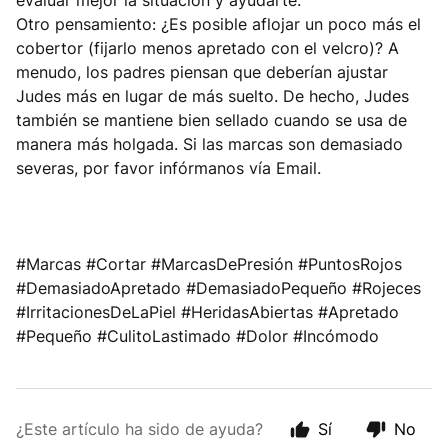
evaluar mejor la situación y ayudarte.
Otro pensamiento: ¿Es posible aflojar un poco más el
cobertor (fijarlo menos apretado con el velcro)? A
menudo, los padres piensan que deberían ajustar
Judes más en lugar de más suelto. De hecho, Judes
también se mantiene bien sellado cuando se usa de
manera más holgada. Si las marcas son demasiado
severas, por favor infórmanos vía Email.
#Marcas #Cortar #MarcasDePresión #PuntosRojos
#DemasiadoApretado #DemasiadoPequeño #Rojeces
#IrritacionesDeLaPiel #HeridasAbiertas #Apretado
#Pequeño #CulitoLastimado #Dolor #Incómodo
¿Este artículo ha sido de ayuda?
Sí
No