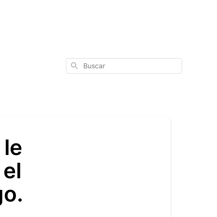
Buscar
 le
el
go.