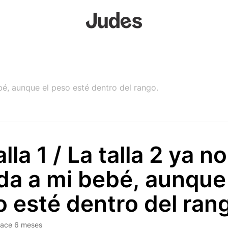
ebé, aunque el peso esté dentro del rango.
alla 1 / La talla 2 ya no
da a mi bebé, aunque 
 esté dentro del ran
ace 6 meses