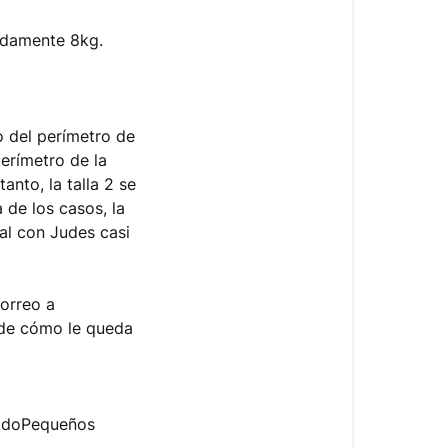
adamente 8kg.
o del perímetro de
erímetro de la
nto, la talla 2 se
 de los casos, la
ñal con Judes casi
correo a
 de cómo le queda
adoPequeños