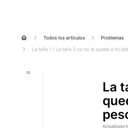
Todos los artículos
Problemas
La talla 1 / La talla 2 ya no le queda a mi b
La t
que
peso
Actualizado
h