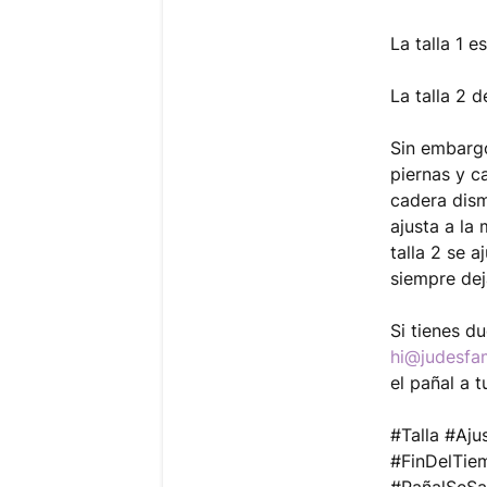
La talla 1 
La talla 2
Sin embargo
piernas y c
cadera dism
ajusta a la
talla 2 se 
siempre dej
Si tienes d
hi@judesfa
el pañal a t
#Talla #Aj
#FinDelTi