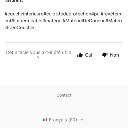
naturels.
#coucheintérieure#culotttedeprotection#pul#revêtem
ent#imperméable#matériel#MatérielDeCouche#Matéri
elsDeCouches
Cet article vous a-t-il été utile
Oui
Non
?
Contact
Français (FR)