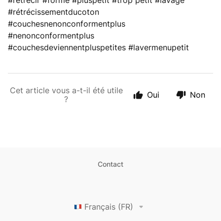
#rétrécir #forme #pluspetit #trop petit #lavage
#rétrécissementducoton
#couchesnenonconformentplus
#nenonconformentplus
#couchesdeviennentpluspetites #lavermenupetit
Cet article vous a-t-il été utile
Oui
Non
?
Contact
Français (FR)