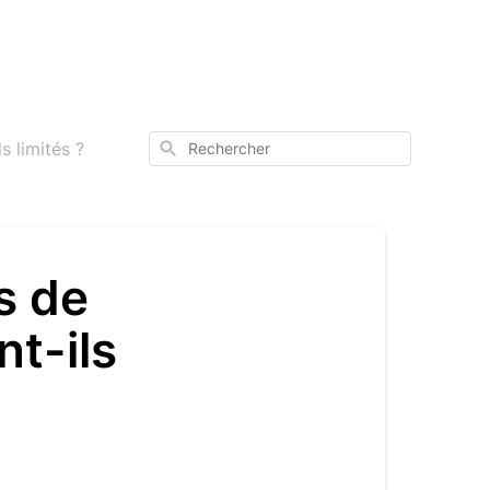
Rechercher
s limités ?
s de
nt-ils