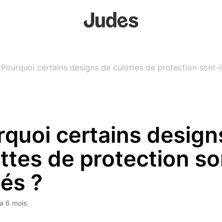
Pourquoi certains designs de culottes de protection sont-il
quoi certains design
ttes de protection so
tés ?
y a 6 mois