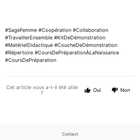
#SageFemme #Coopération #Collaboration
#TravaillerEnsemble #KitDeDémonstration
#MatérielDidactique #CoucheDeDémonstration
#Répertoire #CoursDePréparationÀLaNaissance
#CoursDePréparation
Cet article vous a-t-il été utile
Oui
Non
?
Contact