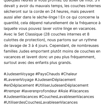
quelques heures si vous profitez du soleil de midi. S'il
devait y avoir du mauvais temps, les couches internes
sécheront sur la corde en 24 heures, mais peuvent
aussi aller dans le sèche-linge ! En ce qui concerne la
quantité, cela dépend naturellement de la fréquence à
laquelle vous pouvez laver votre linge en vacances.
Avec le Set Classique (28 couches internes et 8
culottes de protection), nous partons sur un rythme
de lavage de 3 à 4 jours. Cependant, de nombreuses
familles Judes emportent plutôt moins de couches en
vacances et lavent donc un peu plus fréquemment,
surtout avec des enfants plus grands.
#JudesenVoyage #PaysChauds #Chaleur
#LaverenVoyage #JudesenDéplacement
#enDéplacement #UtiliserJudesenDéplacement
#tremper #laverenprofondeur #Asie #Vacances
#JudesenVacances #CouchesLavablesenVacances
#UtiliserdesCouchesLavablesenVacances