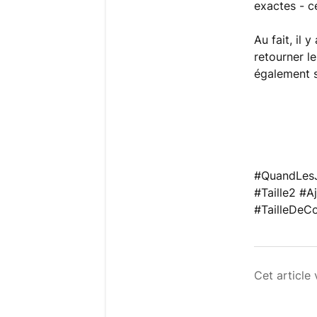
exactes - c
Au fait, il y
retourner le
également s
#QuandLesJ
#Taille2 #
#TailleDeC
Cet article 