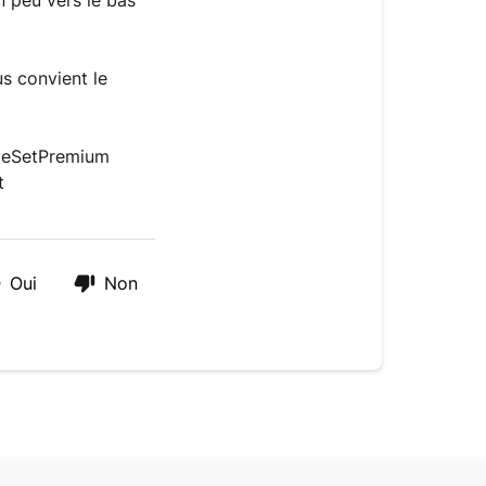
n peu vers le bas 
 convient le 
leSetPremium 
t
Oui
Non