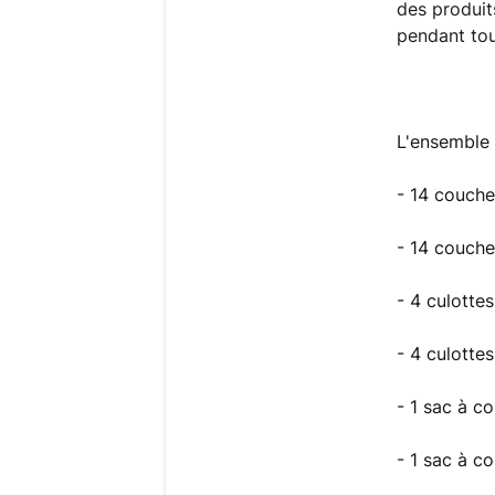
des produits
pendant tou
L'ensemble
- 14 couche
- 14 couche
- 4 culotte
- 4 culotte
- 1 sac à co
- 1 sac à c