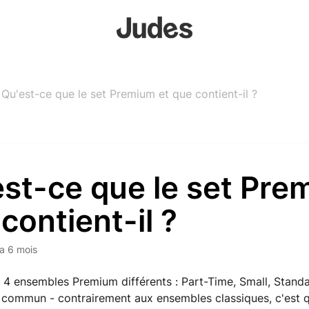
Qu'est-ce que le set Premium et que contient-il ?
st-ce que le set Pre
contient-il ?
y a 6 mois
4 ensembles Premium différents : Part-Time, Small, Standard,
 commun - contrairement aux ensembles classiques, c'est qu