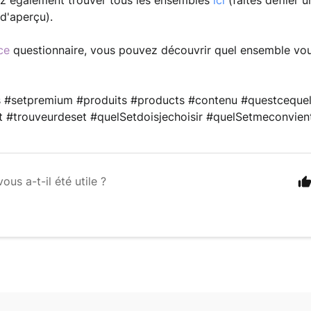
 également trouver tous les ensembles 
ici 
(faites défiler u
 d'aperçu).
ce 
questionnaire, vous pouvez découvrir quel ensemble vous
 #setpremium #produits #products #contenu #questceque
t #trouveurdeset #quelSetdoisjechoisir #quelSetmeconvien
vous a-t-il été utile ?