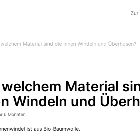
Zur
 welchem Material sind die Innen Windeln und Überhosen?
 welchem Material sin
en Windeln und Über
or 6 Monaten
nnenwindel ist aus Bio-Baumwolle.