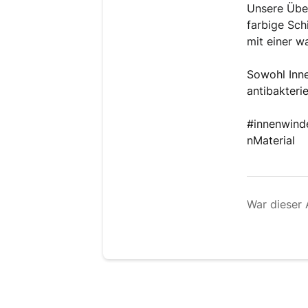
Unsere Über
farbige Schi
mit einer 
Sowohl Inne
antibakteriel
#innenwind
nMaterial
War dieser A