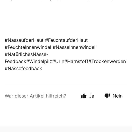
#NassaufderHaut #FeuchtaufderHaut
#FeuchteInnenwindel #NasseInnenwindel
#NatürlichesNässe-
Feedback#Windelpilz#Urin#Harnstoff#Trockenwerden
#Nässefeedback
War dieser Artikel hilfreich?
Ja
Nein