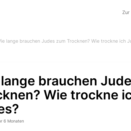
Zur
ie lange brauchen Judes zum Trocknen? Wie trockne ich J
 lange brauchen Jud
cknen? Wie trockne i
es?
or 6 Monaten