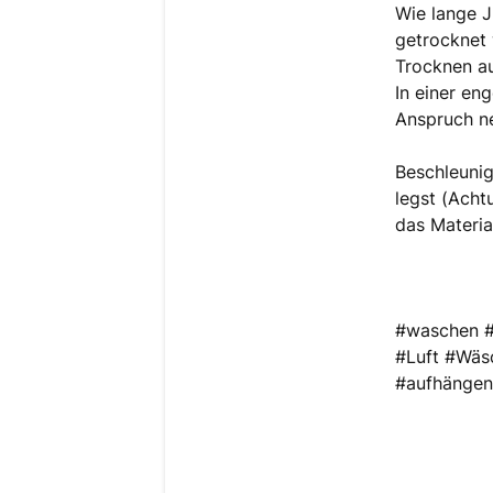
Wie lange 
getrocknet 
Trocknen au
In einer en
Anspruch n
Beschleunig
legst (Acht
das Materia
#waschen #
#Luft #Wäs
#aufhängen