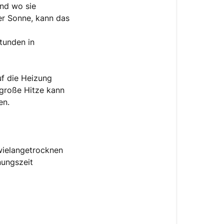
nd wo sie
er Sonne, kann das
tunden in
uf die Heizung
 große Hitze kann
nen.
ielangetrocknen
nungszeit