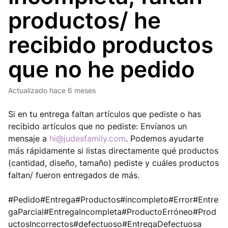
productos/ he
recibido productos
que no he pedido
Actualizado
hace 6 meses
Si en tu entrega faltan artículos que pediste o has
recibido artículos que no pediste: Envíanos un
mensaje a
hi@judesfamily.com
. Podemos ayudarte
más rápidamente si listas directamente qué productos
(cantidad, diseño, tamaño) pediste y cuáles productos
faltan/ fueron entregados de más.
#Pedido#Entrega#Productos#incompleto#Error#Entre
gaParcial#EntregaIncompleta#ProductoErróneo#Prod
uctosIncorrectos#defectuoso#EntregaDefectuosa