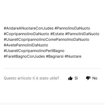
#AndareANuotareConJudes #PannolinoDaNuoto
#CopripannolinoDaNuoto #Estate #PannoliniDaNuoto
#UsareIlCopripannolinoComePannolinoDaNuoto
#AvetePannoliniDaNuoto
#UsareIlCopripannolinoPerIlBagno
#FareIlBagnoConJudes #Bagnarsi #Nuotare
Questo articolo ti è stato utile?
Sì
No