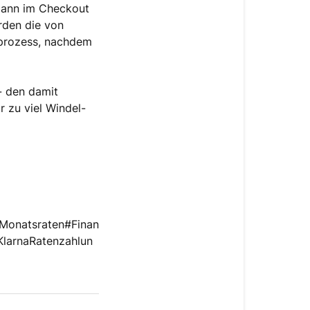
dann im Checkout
rden die von
llprozess, nachdem
- den damit
 zu viel Windel-
#Monatsraten#Finan
KlarnaRatenzahlun